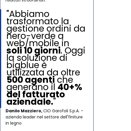
"Abbiamo 
trasformato la 
gestione ordini da 
nero-verde a 
web/mobile in 
soli 10 giorni
. Oggi 
la soluzione di 
bigblue è 
utilizzata da oltre 
500 agenti
 che 
generano il 
40+% 
del fatturato 
aziendale.
"
Danilo Mazziero, 
CIO Garofoli S.p.A. – 
azienda leader nel settore dell'finiture 
in legno