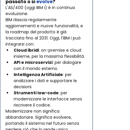
passato o si 
evolve
?
L'AS/400 (oggi IBM i) è in continua 
evoluzione. 
IBM rilascia regolarmente 
aggiornamenti e nuove funzionalità, e 
la roadmap del prodotto è già 
tracciata fino al 2031. Oggi, l'IBM i può 
integrarsi con:
Cloud ibridi
: on-premise e cloud 
insieme, per la massima flessibilità.
API e microservizi
: per dialogare 
con il mondo esterno.
Intelligenza Artificiale
: per 
analizzare i dati e supportare le 
decisioni.
Strumenti low-code
: per 
modernizzare le interfacce senza 
riscrivere il codice.
Modernizzare non significa 
abbandonare. Significa evolvere, 
portando il sistema nel futuro senza 
perdere ciò che lo rende unico.