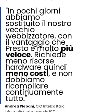
"In pochi giorni 
abbiamo 
sostituito il nostro 
vecchio 
webbizzatore, con 
il vantaggio che 
Presto è molto 
più 
veloce
. Richiede 
meno risorse 
hardware quindi 
meno costi
, e non 
dobbiamo 
ricompilare 
continuamente 
tutto."
Andrea Plebani, 
CIO Intelco Italia 
Informatica srl – azienda ICT