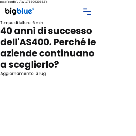
gtag('config', 'AW-17539930652');
Tempo di lettura: 6 min
40 anni di successo
dell'AS400. Perché le
aziende continuano
a sceglierlo?
Aggiornamento:
3 lug