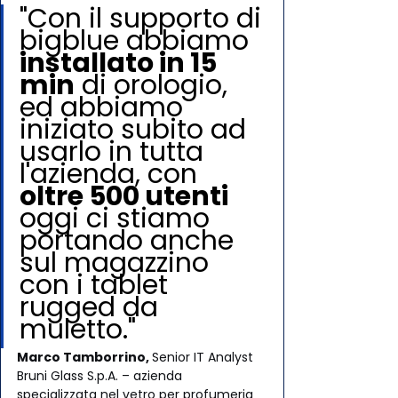
"Con il supporto di 
bigblue abbiamo 
installato in 15 
min
 di orologio, 
ed abbiamo 
iniziato subito ad 
usarlo in tutta 
l'azienda, con 
oltre 500 utenti 
oggi ci stiamo 
portando anche 
sul magazzino 
con i tablet 
rugged da 
muletto."
Marco Tamborrino, 
Senior IT Analyst 
Bruni Glass S.p.A. – azienda 
specializzata nel vetro per profumeria