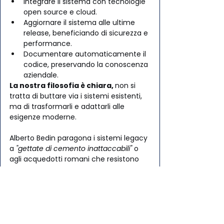
Integrare il sistema con tecnologie 
open source e cloud.
Aggiornare il sistema alle ultime 
release, beneficiando di sicurezza e 
performance.
Documentare automaticamente il 
codice, preservando la conoscenza 
aziendale.
La nostra filosofia è chiara, 
non si 
tratta di buttare via i sistemi esistenti, 
ma di trasformarli e adattarli alle 
esigenze moderne. 
Alberto Bedin paragona i sistemi legacy 
a 
"gettate di cemento inattaccabili"
 o 
agli acquedotti romani che resistono 
ancora oggi - fondamenta solide su 
cui costruire l'innovazione.
Chi dovrebbe guidare un 
progetto di 
modernizzazione
 AS/400?