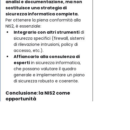
analisi e documentazione, ma non 
sostituisce una strategia di 
sicurezza informatica completa.
Per ottenere la piena conformità alla 
NIS2, è essenziale:
Integrarlo con altri strumenti
 di 
sicurezza specifici (firewall, sistemi 
di rilevazione intrusioni, policy di 
accesso, etc.).
Affiancarlo alla consulenza di 
esperti
 in sicurezza informatica, 
che possano valutare il quadro 
generale e implementare un piano 
di sicurezza robusto e coerente.
Conclusione: la NIS2 come 
opportunità
La conformità alla NIS2 non deve 
essere vista come un ostacolo 
burocratico, ma come un'opportunità 
per rafforzare la tua azienda, 
proteggere i tuoi clienti e costruire 