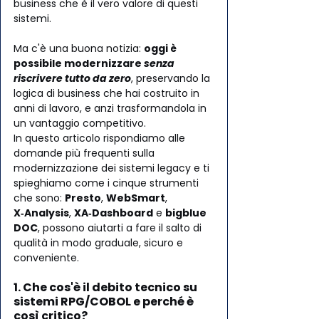
business che è il vero valore di questi 
sistemi. 
Ma c'è una buona notizia: 
oggi è 
possibile modernizzare 
senza 
riscrivere tutto da zero
, preservando la 
logica di business che hai costruito in 
anni di lavoro, e anzi trasformandola in 
un vantaggio competitivo.
In questo articolo rispondiamo alle 
domande più frequenti sulla 
modernizzazione dei sistemi legacy e ti 
spieghiamo come i cinque strumenti 
che sono: 
Presto
, 
WebSmart
, 
X‑Analysis
, 
XA‑Dashboard
 e 
bigblue 
DOC
, possono aiutarti a fare il salto di 
qualità in modo graduale, sicuro e 
conveniente.
1. Che cos'è il debito tecnico su 
sistemi RPG/COBOL e perché è 
così critico?