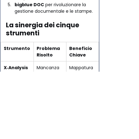
bigblue DOC
 per rivoluzionare la 
gestione documentale e le stampe.
La sinergia dei cinque 
strumenti 
Strumento
Problema 
Beneficio 
Risolto
Chiave
X‑Analysis
Mancanza 
Mappatura 
di 
automatica
documenta
, 
zione e 
individuazio
complessit
ne oggetti 
à del 
obsoleti
codice
XA‑Dashbo
Oggetti 
Eliminazion
ard
inutilizzati 
e 
che 
automatica
appesantis
 e sicura, 