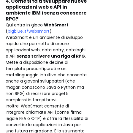
4. Come si fa a sviluppare nuove 
applicazioni web e API in 
ambiente IBM i senza conoscere 
RPG?
Qui entra in gioco 
WebSmart
(
bigblue.it/websmart
). 
WebSmart è un ambiente di sviluppo 
rapido che permette di creare 
applicazioni web, data entry, cataloghi 
e API 
senza scrivere una riga di RPG
. 
Mette a disposizione decine di 
template preconfigurati e un 
metalinguaggio intuitivo che consente 
anche a giovani sviluppatori (che 
magari conoscono Java o Python ma 
non RPG) di realizzare progetti 
complessi in tempi brevi.
Inoltre, WebSmart consente di 
integrare chiamate API (come firma 
legale FEA o OTP) e offre la flessibilità di 
convertire le applicazioni in Java per 
una futura migrazione. È lo strumento 