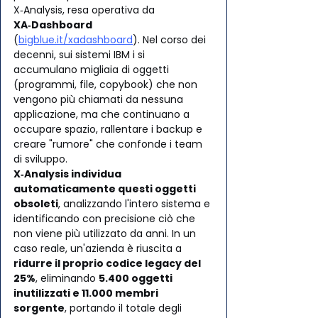
X‑Analysis, resa operativa da 
XA‑Dashboard
(
bigblue.it/xadashboard
). Nel corso dei 
decenni, sui sistemi IBM i si 
accumulano migliaia di oggetti 
(programmi, file, copybook) che non 
vengono più chiamati da nessuna 
applicazione, ma che continuano a 
occupare spazio, rallentare i backup e 
creare "rumore" che confonde i team 
di sviluppo.
X‑Analysis individua 
automaticamente questi oggetti 
obsoleti
, analizzando l'intero sistema e 
identificando con precisione ciò che 
non viene più utilizzato da anni. In un 
caso reale, un'azienda è riuscita a 
ridurre il proprio codice legacy del 
25%
, eliminando 
5.400 oggetti 
inutilizzati e 11.000 membri 
sorgente
, portando il totale degli 