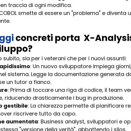
en traccia di ogni modifica.
l COBOL smette di essere un "problema" e diventa 
nte.
ggi
 concreti porta  X-Analysi
iluppo?
o subito, sia per i veterani che per i nuovi assunti:
apidissimo
: Un nuovo sviluppatore impiega giorni
 nel sistema. Legge la documentazione generata da
 un tutor a fianco.
ure
: Prima di toccare una riga di codice, il team ve
e, riducendo drasticamente i bug in produzione.
o gestibile
: La chiarezza permette di pianificare r
dover riscrivere tutto da capo.
ne aumentata
: Business analyst, sviluppatori e op
stessa "versione della verità", abbattendo i silos.