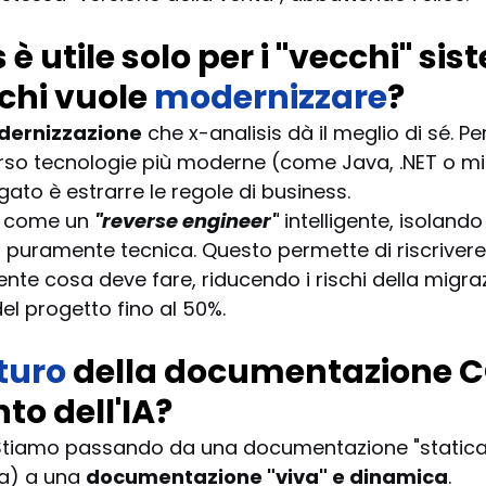
è utile solo per i "vecchi" sist
chi vuole 
modernizzare
?
ernizzazione
 che x-analisis dà il meglio di sé. P
o tecnologie più moderne (come Java, .NET o micro
ato è estrarre le regole di business.
e come un
"reverse engineer"
intelligente, isolando 
 puramente tecnica. Questo permette di riscrivere 
e cosa deve fare, riducendo i rischi della migraz
el progetto fino al 50%.
turo
 della documentazione 
to dell'IA?
i. Stiamo passando da una documentazione "statica"
a) a una 
documentazione "viva" e dinamica
. 