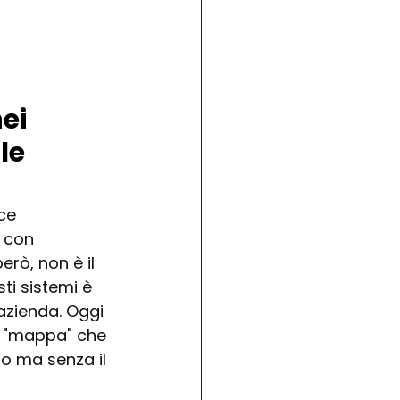
ei 
le 
ce 
 con 
rò, non è il 
ti sistemi è 
 azienda. Oggi 
a "mappa" che 
o ma senza il 