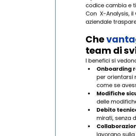
codice cambia e ti
Con  X-Analysis, i
aziendale traspare
Che 
vanta
team di sv
I benefici si vedon
Onboarding r
per orientarsi
come se avesse
Modifiche sic
delle modifich
Debito tecnic
mirati, senza 
Collaborazio
lavorano sulla 