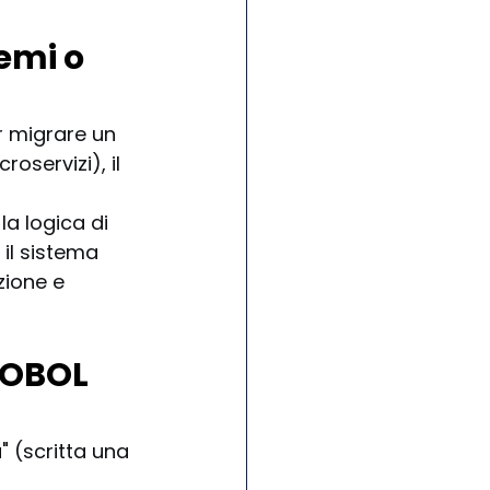
emi o 
er migrare un 
servizi), il 
la logica di 
il sistema 
ione e 
COBOL 
 (scritta una 