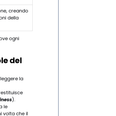
ne, creando 
ni della 
ove ogni 
e del 
leggere la 
estituisce 
siness
). 
 le 
i volta che il 