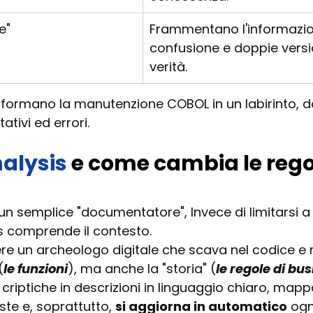
e"
Frammentano l'informazio
confusione e doppie versio
verità.
sformano la manutenzione COBOL in un labirinto, d
ativi ed errori.
alysis
 e come cambia le regol
un semplice "documentatore", Invece di limitarsi a 
is comprende il contesto.
e un archeologo digitale che scava nel codice e r
(
le funzioni
), ma anche la "storia" (
le regole di bu
criptiche in descrizioni in linguaggio chiaro, mappa
e e, soprattutto, 
si aggiorna in automatico
 ogn