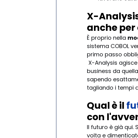
X-Analysis 
anche per 
È proprio nella 
mod
sistema COBOL vers
primo passo obblig
 X-Analysis agisc
business da quella
sapendo esattament
tagliando i tempi d
Qual è il 
fu
con l'avven
Il futuro è già qu
volta e dimenticat