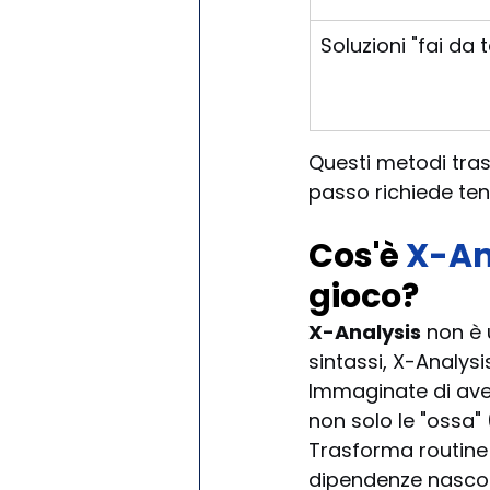
Soluzioni "fai da t
Questi metodi tra
passo richiede tent
Cos'è 
X-An
gioco?
X-Analysis
 non è 
sintassi, X-Analys
Immaginate di aver
non solo le "ossa" 
Trasforma routine 
dipendenze nascost