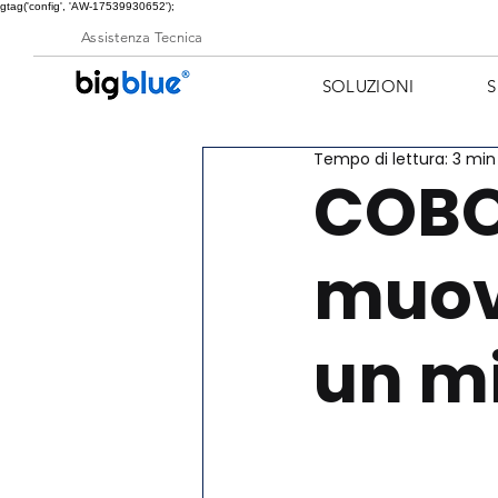
gtag('config', 'AW-17539930652');
Assistenza Tecnica
SOLUZIONI
S
Tempo di lettura: 3 min
COBOL
muove
un m