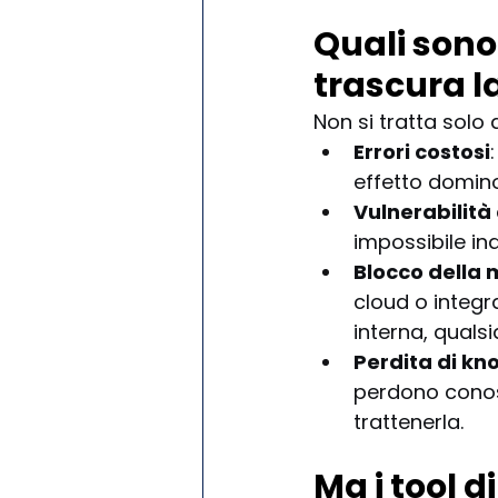
Quali sono i
trascura 
Non si tratta solo 
Errori costosi
effetto domin
Vulnerabilità 
impossibile ind
Blocco della
cloud o integr
interna, quals
Perdita di k
perdono conos
trattenerla.
Ma i tool di