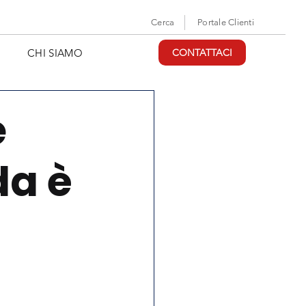
Cerca
Portale Clienti
CHI SIAMO
CONTATTACI
e
da è