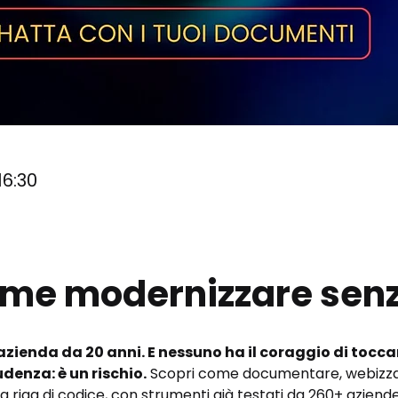
16:30
me modernizzare senz
’azienda da 20 anni. E nessuno ha il coraggio di tocca
denza: è un rischio.
 Scopri come documentare, webizzare
 riga di codice, con strumenti già testati da 260+ aziende 