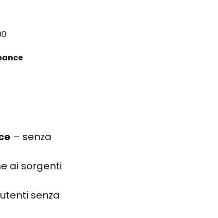
0:
rmance
ce
 – senza 
e ai sorgenti 
utenti senza 