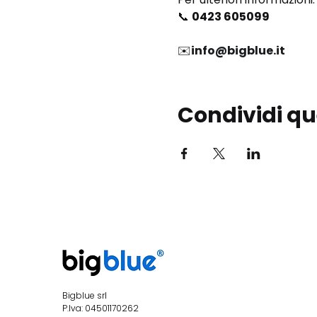
📞 
0423 605099
✉️
info@bigblue.it
Condividi qu
Bigblue srl
P.Iva: 04501170262