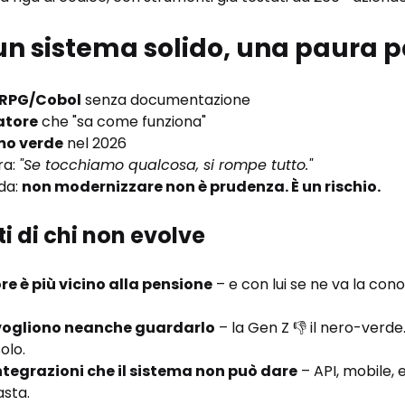
un sistema solido, una paura p
i RPG/Cobol
 senza documentazione
atore
 che "sa come funziona"
mo verde
 nel 2026
a: 
"Se tocchiamo qualcosa, si rompe tutto."
a: 
non modernizzare non è prudenza. È un rischio.
ti di chi non evolve
 è più vicino alla pensione
 – e con lui se ne va la con
n vogliono neanche guardarlo
 – la Gen Z 👎 il nero-verd
olo.
integrazioni che il sistema non può dare
 – API, mobile, 
sta.