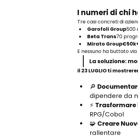
I numeri di chi h
Tre casi concreti di azie
Garofoli Group
500 a
Beta Trans
70 progra
Mirato Group€50k+
E nessuno ha buttato via 
La soluzione: mo
il 23 LUGLIO ti mostrer
🔎 
Documentare
dipendere da 
⚡ 
Trasformare i
RPG/Cobol
🧩 
Creare Nuove
rallentare