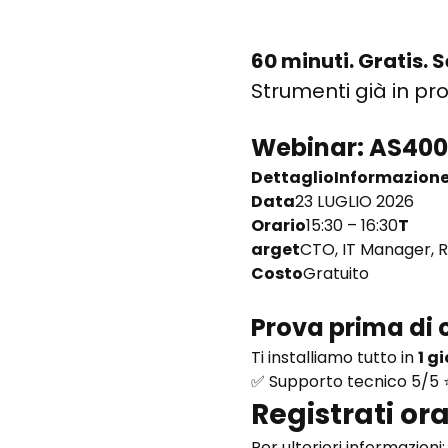
60 minuti. Gratis. S
Strumenti già in pr
Webinar: AS400 –
DettaglioInformazion
Data
23 LUGLIO 2026
Orario
15:30 – 16:30
T
arget
CTO, IT Manager, R
Costo
Gratuito
Prova prima di 
Ti installiamo tutto in 
1 g
✅ Supporto tecnico 5/5 
Registrati or
Per ulteriori informazioni: