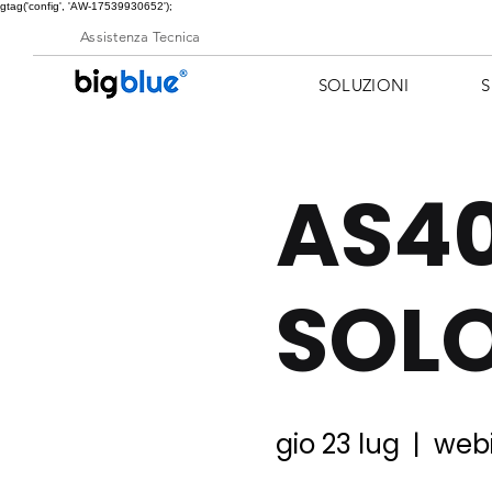
gtag('config', 'AW-17539930652');
Assistenza Tecnica
SOLUZIONI
S
AS40
SOL
gio 23 lug
  |  
web