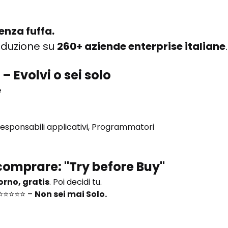
enza fuffa.
oduzione su 
260+ aziende enterprise italiane
.
 Evolvi o sei solo
e
esponsabili applicativi, Programmatori
comprare: "Try before Buy"
iorno, gratis
. Poi decidi tu.
⭐⭐⭐⭐⭐ – 
Non sei mai Solo.
a