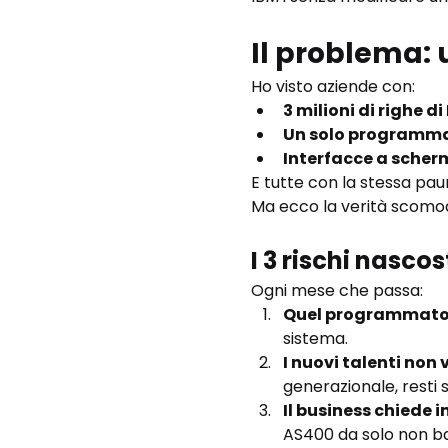
Il problema: 
Ho visto aziende con:
3 milioni di righe d
Un solo programm
Interfacce a scher
E tutte con la stessa paur
Ma ecco la verità scomod
I 3 rischi nascos
Ogni mese che passa:
Quel programmatore
sistema.
I nuovi talenti no
generazionale, resti s
Il business chiede 
AS400 da solo non ba