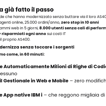
a già fatto il passo
nde che hanno modernizzato senza buttare via il loro AS40
genti online, 25.000 ordini/anno, 
zero stop in 10 anni
mmi web in 5 giorni, 
8.000 utenti senza cali di perfo
 risparmiati ogni anno
 sui costi IT
il proprio AS400.
dernizza senza toccare i sorgenti
emo come, in 60 minuti:
 Automaticamente Milioni di Righe di Codi
nessuno
l Gestionale in Web e Mobile
 – zero modifich
 App native IBM i
 – che reggono migliaia di 