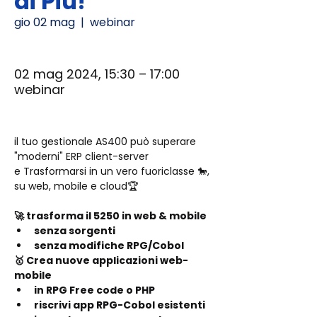
di Più!
gio 02 mag
  |  
webinar
02 mag 2024, 15:30 – 17:00
webinar
il tuo gestionale AS400 può superare 
"moderni" ERP client-server 
e Trasformarsi in un vero fuoriclasse 🐎, 
su web, mobile e cloud🏆
🚀 trasforma il 5250 in web & mobile
senza sorgenti
senza modifiche RPG/Cobol
🥇 Crea nuove applicazioni web-
mobile
in RPG Free code o PHP
riscrivi app RPG-Cobol esistenti 