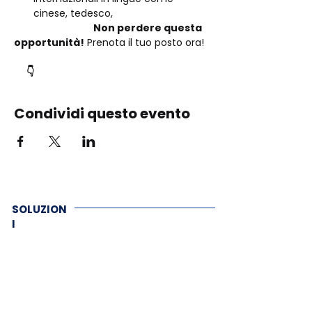
cinese, tedesco,
                                      Non perdere questa 
opportunità!
 Prenota il tuo posto ora!
      👇
Condividi questo evento
SOLUZION
I
Tools
Servizi
Demo Live
Assistenza