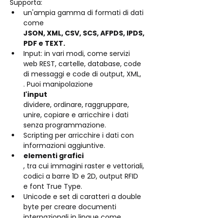
Supporta:
un'ampia gamma di formati di dati 
come 
JSON, XML, CSV, SCS, AFPDS, IPDS, 
PDF e TEXT.
Input: in vari modi, come servizi 
web REST, cartelle, database, code 
di messaggi e code di output, XML, 
. Puoi manipolazione 
l'input 
dividere, ordinare, raggruppare, 
unire, copiare e arricchire i dati 
senza programmazione.
Scripting per arricchire i dati con 
informazioni aggiuntive.
elementi grafici
, tra cui immagini raster e vettoriali, 
codici a barre 1D e 2D, output RFID 
e font True Type.
Unicode e set di caratteri a double 
byte per creare documenti 
internazionali in lingue come 