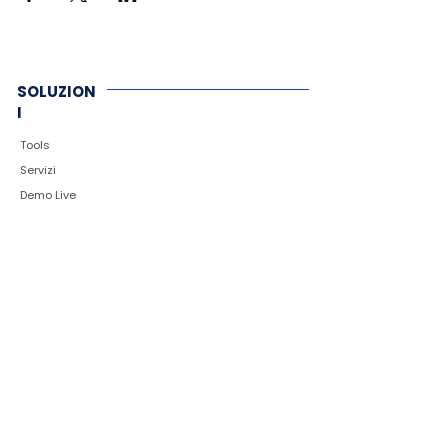
SOLUZION
I
Tools
Servizi
Demo Live
Assistenza
AZIENDA
Chi siamo
News
Eventi
Portale clienti