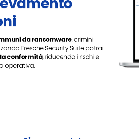
ilevamento
oni
 immuni da ransomware
, crimini
lizzando Fresche Security Suite potrai
la conformità
, riducendo i rischi e
a operativa.