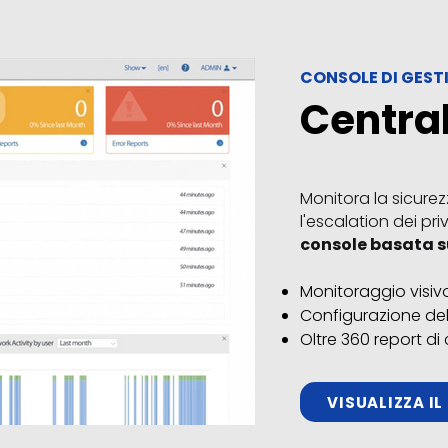
CONSOLE DI GEST
Centra
Monitora la sicure
l'escalation dei pri
console basata s
Monitoraggio visi
Configurazione del
Oltre 360 ​​report
di
VISUALIZZA IL