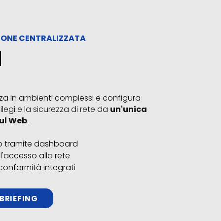
IONE CENTRALIZZATA
l
zza in ambienti complessi e configura
vilegi e la sicurezza di rete da
un'unica
ul Web
.
vo tramite dashboard
l'accesso alla rete
 conformità integrati
 BRIEFING