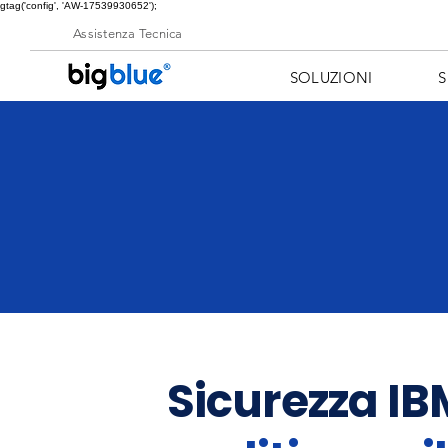
gtag('config', 'AW-17539930652');
Assistenza Tecnica
SOLUZIONI
S
Sicurezza I