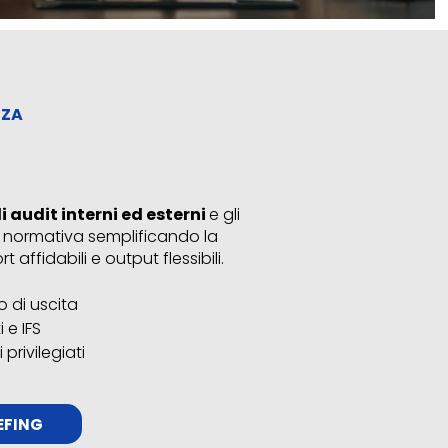
ZZA
di audit interni ed esterni
e gli
à normativa semplificando la
 affidabili e output flessibili.
o di uscita
 e IFS
privilegiati
IEFING