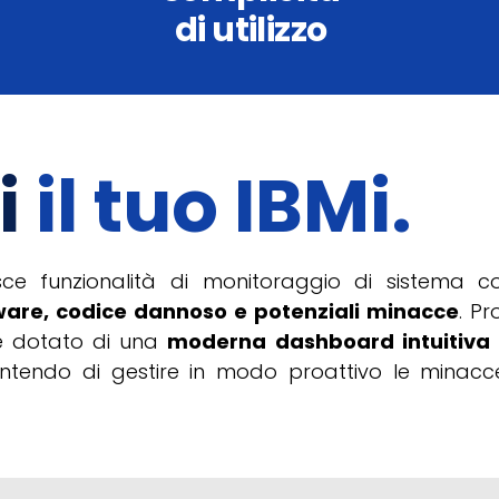
di utilizzo
i
il tuo IBMi.
isce funzionalità di monitoraggio di sistema 
are, codice dannoso e potenziali minacce
.
Pr
e è dotato di una
moderna dashboard intuitiva
entendo di gestire in modo proattivo le minacc