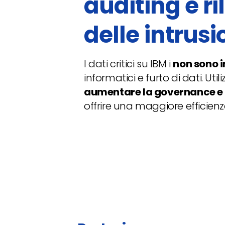
auditing e r
delle intrusi
I dati critici su IBM i
non sono
informatici e furto di dati. Uti
aumentare la governance e 
offrire una maggiore efficienz