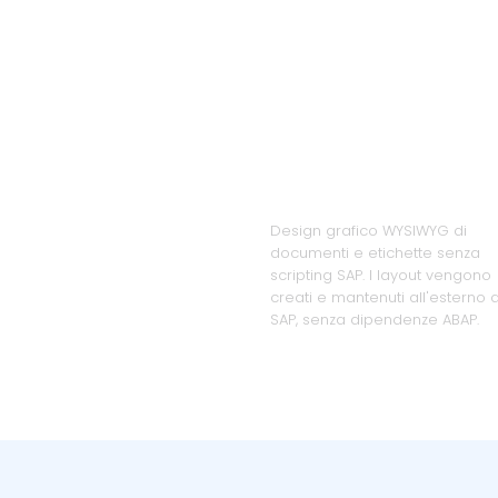
Design
indipendente
dall'ERP
Design grafico WYSIWYG di
documenti e etichette senza
scripting SAP. I layout vengono
creati e mantenuti all'esterno d
SAP, senza dipendenze ABAP.