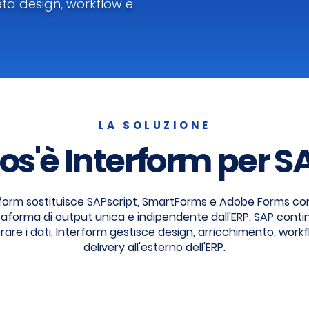
eta design, workflow e
LA SOLUZIONE
os'è Interform per S
rform sostituisce SAPscript, SmartForms e Adobe Forms co
taforma di output unica e indipendente dall'ERP. SAP conti
are i dati, Interform gestisce design, arricchimento, work
delivery all'esterno dell'ERP.