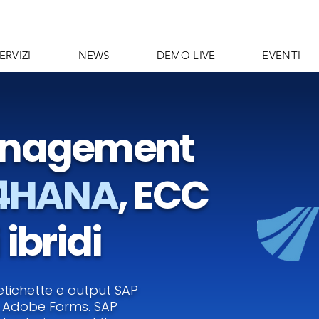
ERVIZI
NEWS
DEMO LIVE
EVENTI
anagement
/4HANA
, ECC
ibridi
etichette e output SAP
o Adobe Forms. SAP