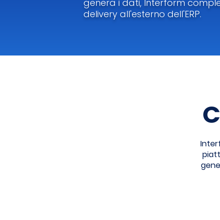
genera i dati, Interform compl
delivery all'esterno dell'ERP.
C
Inte
piat
gener