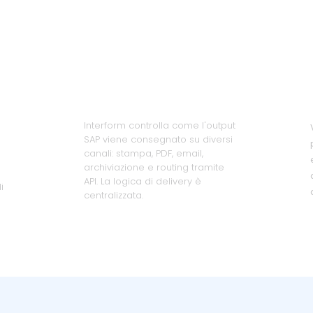
Workflow
automatizzati
Interform controlla come l'output
SAP viene consegnato su diversi
canali: stampa, PDF, email,
archiviazione e routing tramite
API. La logica di delivery è
i
centralizzata.