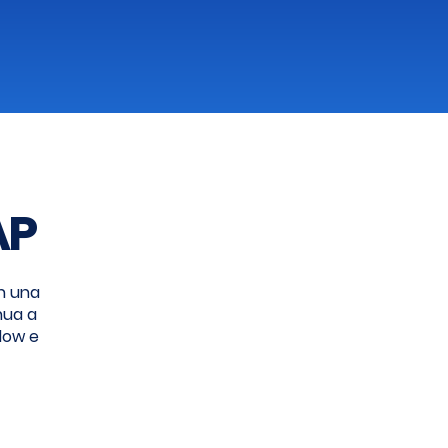
AP
n una
nua a
flow e