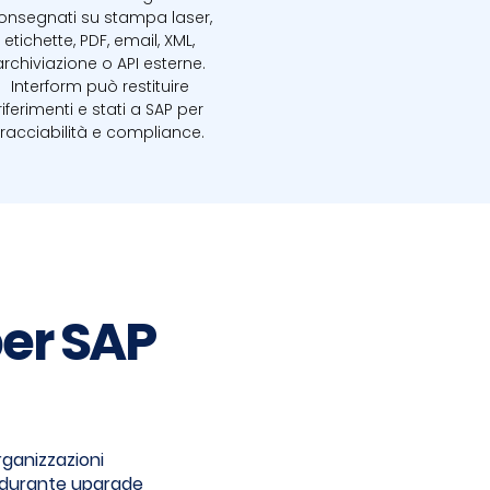
onsegnati su stampa laser,
etichette, PDF, email, XML,
archiviazione o API esterne.
Interform può restituire
riferimenti e stati a SAP per
tracciabilità e compliance.
per SAP
rganizzazioni
io durante upgrade