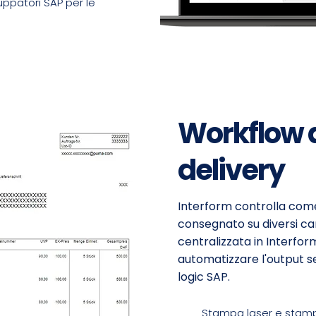
ppatori SAP per le
Workflow 
delivery
Interform controlla come
consegnato su diversi cana
centralizzata in Interfo
automatizzare l'output s
logic SAP.
Stampa laser e stamp