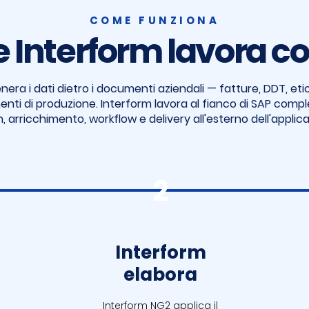
COME FUNZIONA
Interform lavora c
nera i dati dietro i documenti aziendali — fatture, DDT, eti
nti di produzione. Interform lavora al fianco di SAP comp
, arricchimento, workflow e delivery all'esterno dell'applic
2
Interform
elabora
Interform NG2 applica il