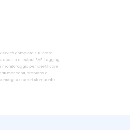
Monitoraggio e
visibilità
Visibilità completa sull'intero
processo di output SAP. Logging
e monitoraggio per identificare
dati mancanti, problemi di
consegna o errori stampante.