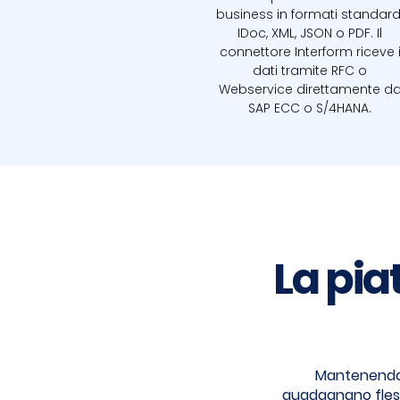
business in formati standard
IDoc, XML, JSON o PDF. Il
connettore Interform riceve 
dati tramite RFC o
Webservice direttamente d
SAP ECC o S/4HANA.
La pia
Mantenendo l
guadagnano flessi