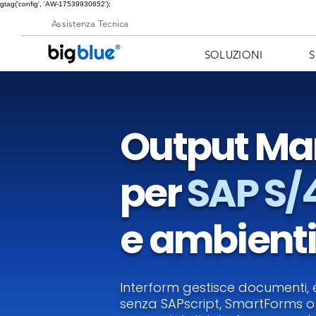
gtag('config', 'AW-17539930652');
Assistenza Tecnica
SOLUZIONI
S
Output M
per
SAP S
e ambienti 
Interform gestisce documenti, 
senza SAPscript, SmartForms 