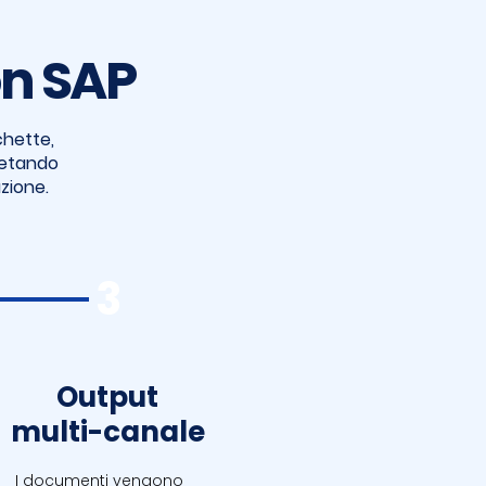
on SAP
chette,
letando
azione.
3
Output
multi-canale
I documenti vengono