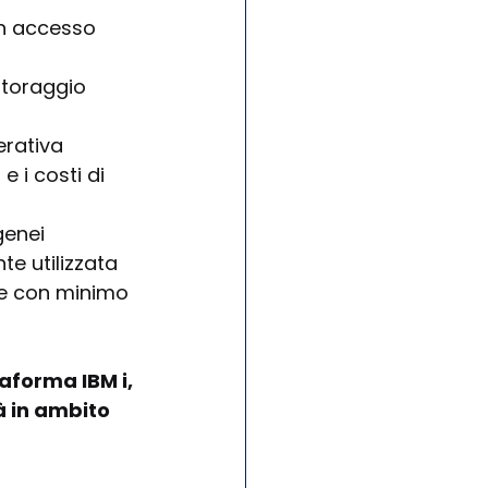
un accesso 
itoraggio 
erativa
e i costi di 
genei
te utilizzata
e con minimo 
aforma IBM i, 
à in ambito