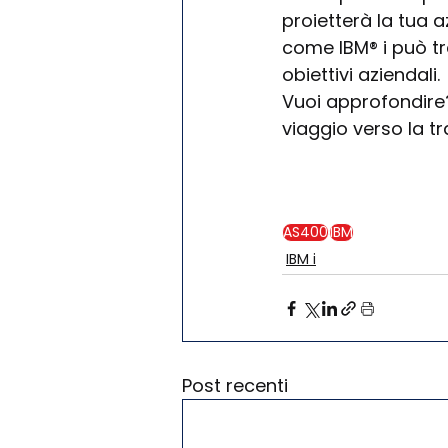
proietterà la tua a
come IBM® i può tra
obiettivi aziendali.
Vuoi approfondire?
viaggio verso la t
AS400
IBM
IBM i
Post recenti