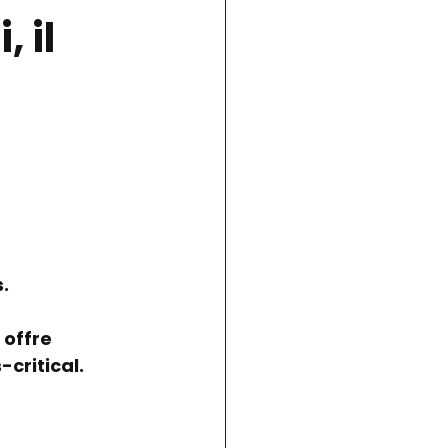
 il 
. 
offre 
-critical.