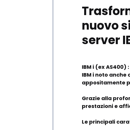
Trasforma
nuovo si
server 
IBM i (ex AS400) :
IBM i noto anche 
appositamente pe
Grazie alla profo
prestazioni e affi
Le principali cara