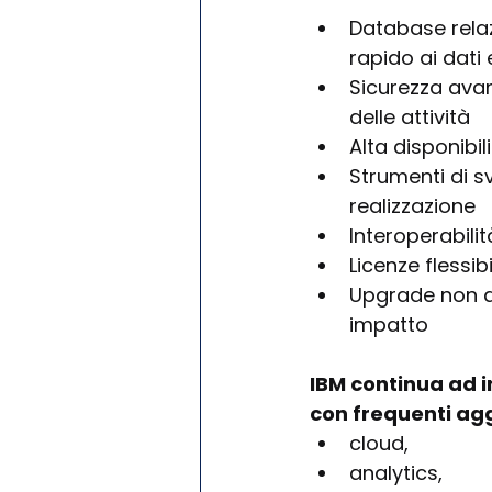
Database relaz
rapido ai dati 
Sicurezza avan
delle attività 
Alta disponibi
Strumenti di sv
realizzazione
Interoperabili
Licenze flessi
Upgrade non d
impatto
IBM continua ad i
con frequenti ag
cloud, 
analytics, 