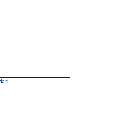
ioni
0 : 10 risposte per le
ende che vogliono