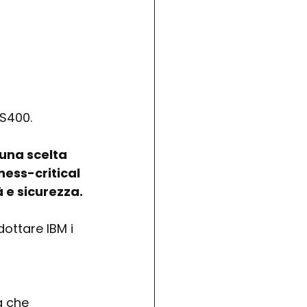
AS400.
una scelta 
ess-critical 
à e sicurezza.
ottare IBM i 
a che 