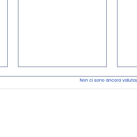
Valutazione 0 stelle su 5.
Non ci sono ancora valutaz
Comprendere COBOL e
AS40
RPG attraverso X-
azi