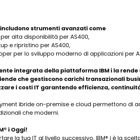
e includono strumenti avanzati come
per alta disponibilità per AS400, 
p e ripristino per AS400, 
oper per lo sviluppo moderno di applicazioni per 
nte integrata della piattaforma IBM i la rende 
iende che gestiscono carichi transazionali busin
zare i costi IT garantendo efficienza, continuit
oyment ibride on-premise e cloud permettono di ad
dizionali che moderni.
BM® i Oggi!
are la tua IT al livello successivo, IBM® i è la scelt