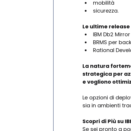
mobilità 
sicurezza. 
Le ultime releas
IBM Db2 Mirror 
BRMS per backu
Rational Devel
La natura forteme
strategica per az
e vogliono ottimiz
Le opzioni di depl
sia in ambienti tra
Scopri di Più su I
Se sei pronto a port