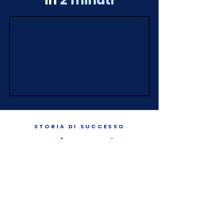
in
2 minuti
STORIA DI SUCCESSO
Gestione
web e
mobile
per l'Handler
di Malpensa