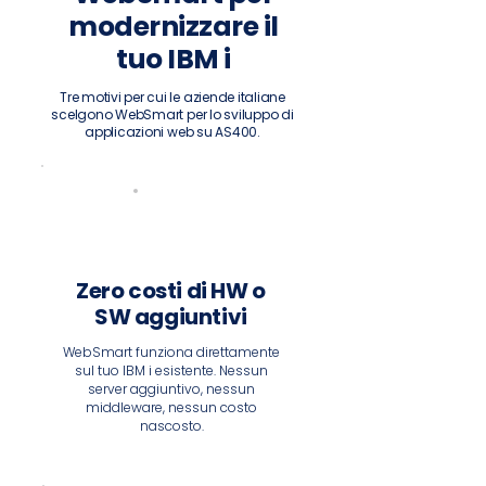
modernizzare il
tuo IBM i
Tre motivi per cui le aziende italiane
scelgono WebSmart per lo sviluppo di
applicazioni web su AS400.
Zero costi di HW o
SW aggiuntivi
WebSmart funziona direttamente
sul tuo IBM i esistente. Nessun
server aggiuntivo, nessun
middleware, nessun costo
nascosto.