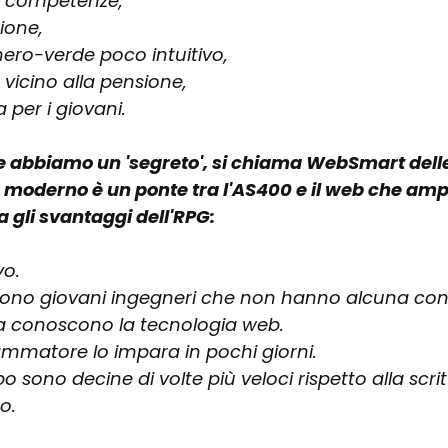
i competenze, 
ione, 
ero-verde poco intuitivo, 
vicino alla pensione, 
 per i giovani.
ue abbiamo un 'segreto', si chiama WebSmart delle
oderno è un ponte tra l'AS400 e il web che ampli
 gli svantaggi dell'RPG:
vo.
i sono giovani ingegneri che non hanno alcuna co
a conoscono la tecnologia web.
ammatore lo impara in pochi giorni.
po sono decine di volte più veloci rispetto alla scrit
o.