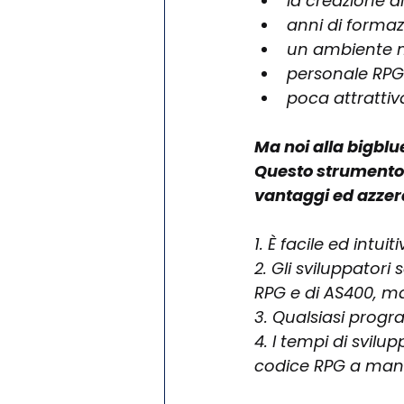
la creazione d
anni di formaz
un ambiente n
personale RPG 
poca attrattiva
Ma noi alla bigbl
Questo strumento m
vantaggi ed azzera
1. È facile ed intuiti
2. Gli sviluppator
RPG e di AS400, m
3. Qualsiasi progr
4. I tempi di svilup
codice RPG a man