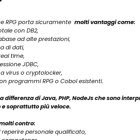
?
ice RPG porta sicuramente  
molti vantaggi come: 
otale con DB2, 
abase ad alte prestazioni, 
 di dati, 
real time, 
ssione JDBC, 
 a virus o cryptolocker, 
con programmi RPG o Cobol esistenti. 
a differenza di Java, PHP, NodeJs che sono interpr
o e soprattutto più veloce. 
molti contro:
el reperire personale qualificato, 