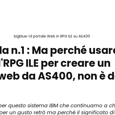
bigblue-i:il portale Web in RPG ILE su AS400 
 n.1 : Ma perché usar
l'RPG ILE per creare un 
 web da AS400, non è d
i per questo sistema IBM che continuamo a c
per un gusto retrò ma perché il significato d