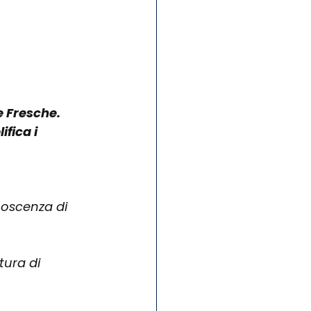
 Fresche. 
fica i 
noscenza di 
tura di 