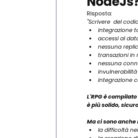
NodeJs
Risposta: 
"Scrivere  del cod
integrazione t
accessi al dat
nessuna replica
transazioni in 
nessuna conne
invulnerabilità
integrazione 
L'RPG è compilato 
è più solido, sicur
Ma ci sono anche 
la difficoltà n