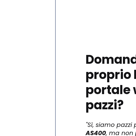
Domanda
proprio 
portale
pazzi?
"Sì, siamo pazz
AS400
, ma non 