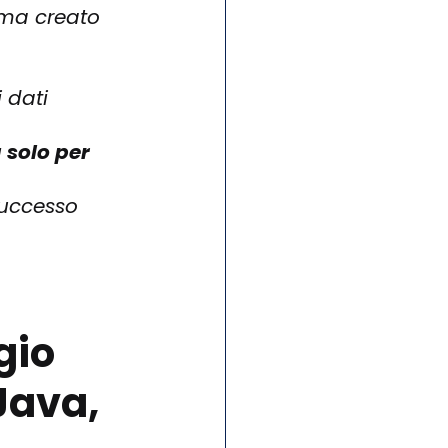
ema creato 
 dati 
 solo per 
successo 
gio 
Java, 