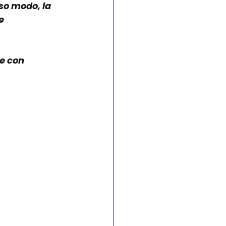
so modo, la 
e 
le con 