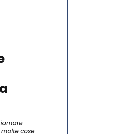
e 
a 
hiamare 
i molte cose 