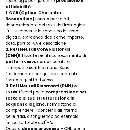
tecnologie per garantire 
precisione e 
affidabilità
:
1. OCR (Optical Character 
Recognition)
Il primo passo è il 
riconoscimento dei testi dall'immagine. 
L'OCR converte lo scontrino in testo 
digitale, estraendo dati come importo, 
data, partita IVA e descrizione.
2. Reti Neurali Convoluzionali 
(CNN)
Utilizzate per il riconoscimento di 
pattern visivi
, come i caratteri 
stampati o scritti a mano. Sono 
fondamentali per gestire scontrini di 
forme e qualità diverse.
3. Reti Neurali Ricorrenti (RNN) e 
LSTM
Efficaci per la 
comprensione del 
testo e la sua strutturazione in 
sequenze logiche
. Permettono di 
comprendere il contesto all'interno 
delle frasi, distinguendo ad esempio 
l'importo totale dall'IVA.
Questo 
doppio processo
 – CNN per la 