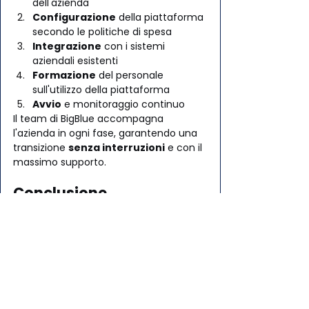
dell'azienda
Configurazione
 della piattaforma 
secondo le politiche di spesa
Integrazione
 con i sistemi 
aziendali esistenti
Formazione
 del personale 
sull'utilizzo della piattaforma
Avvio
 e monitoraggio continuo
Il team di BigBlue accompagna 
l'azienda in ogni fase, garantendo una 
transizione 
senza interruzioni
 e con il 
massimo supporto.
Conclusione
La gestione delle note spese non deve 
essere un incubo. Con 
Scontrino.org
, 
diventa un processo 
rapido, accurato 
e incredibilmente efficiente
.
Basta una foto. Il resto lo fa la 
tecnologia: OCR, intelligenza artificiale, 
integrazione con l'ERP, conservazione 