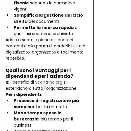
fiscale
 secondo le normative 
vigenti
Semplifica la gestione del ciclo 
di vita
 dei documenti
Permette la ricerca rapida
 di 
qualsiasi scontrino archiviato
Addio a scatole piene di scontrini 
cartacei e alla paura di perderli: tutto è 
digitalizzato, organizzato e facilmente 
reperibile.
Quali sono i vantaggi per i 
dipendenti e per l'azienda?
R:
 I benefici di 
Scontrino.org
 si 
estendono a tutta l'organizzazione.
Per i dipendenti
:
Processo di registrazione più 
semplice
: basta una foto
Meno tempo speso in 
burocrazia
: più tempo per il 
business