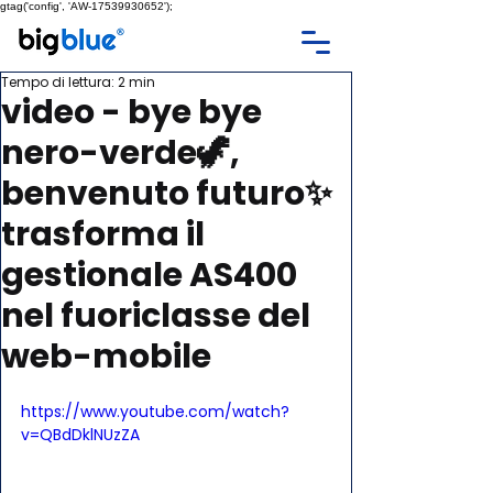
gtag('config', 'AW-17539930652');
Tempo di lettura: 2 min
video - bye bye
nero-verde🦖,
benvenuto futuro✨
trasforma il
gestionale AS400
nel fuoriclasse del
web-mobile
https://www.youtube.com/watch?
v=QBdDklNUzZA