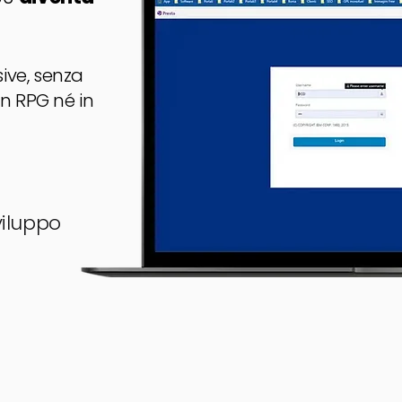
ive, senza
n RPG né in
iluppo