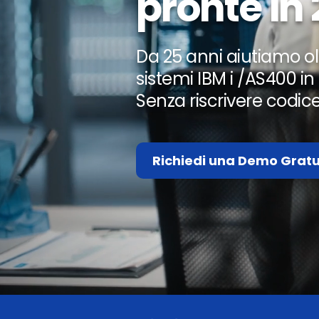
pronte in 
Da 25 anni aiutiamo ol
sistemi IBM i /AS400 i
Senza riscrivere codic
Richiedi una Demo Gratu