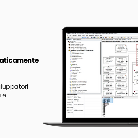
maticamente
viluppatori
i e