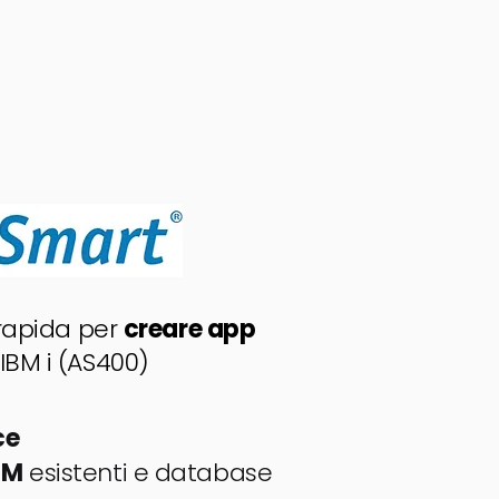
 rapida per
creare app
IBM i (AS400)
ce
PGM
esistenti e database