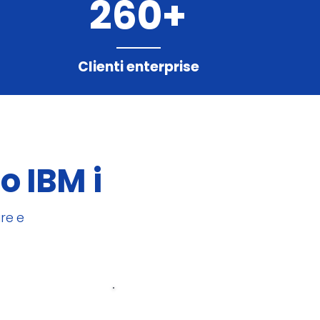
260+
Clienti enterprise
o IBM i
re e