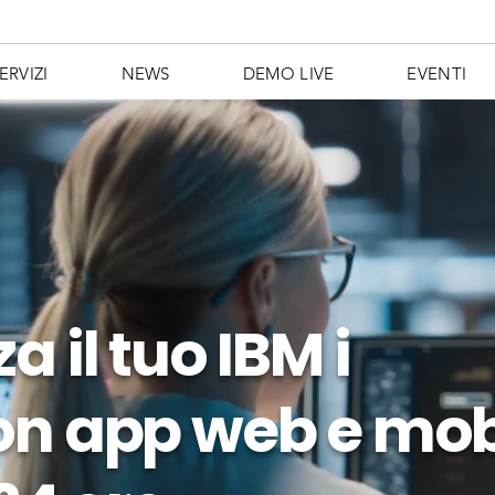
ERVIZI
NEWS
DEMO LIVE
EVENTI
a il tuo
IBM i
on app web e mob