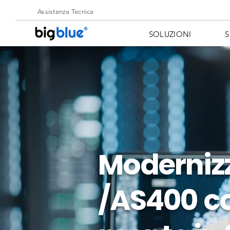
Assistenza Tecnica
SOLUZIONI
S
Modernizz
/AS400
c