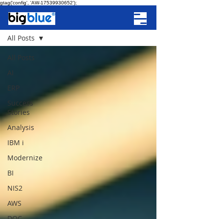
gtag('config', 'AW-17539930652');
NEWS
All Posts
All Posts
AI
ERP
Success
Stories
Analysis
IBM i
Modernize
BI
NIS2
AWS
DOC