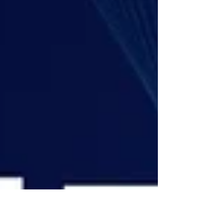
quanto sia importante mantenere efficienti
e aggiornate le tue applicazioni legacy.
Integrare applicazioni legacy non è solo una
questione tecnica, ma una vera e propria
strategia per valorizzare gli investimenti fatti
nel tempo e garantire la continuità operativa.
In questo articolo parleremo, con consigli
pratici e esempi concreti, come affrontare
con successo questa sfida...