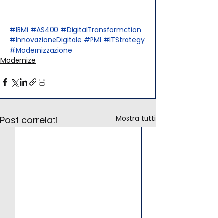
#IBMi
#AS400
#DigitalTransformation
#InnovazioneDigitale
#PMI
#ITStrategy
#Modernizzazione
Modernize
Mostra tutti
Post correlati