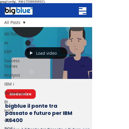
gtag('config', 'AW-17539930652');
NEWS
All Posts
All Posts
AI
ERP
Load video
Success
Stories
Analysis
IBM i
Modernize
Modernize
BI
bigblue il ponte tra
NIS2
passato e futuro per IBM
AS400
AWS
DOC