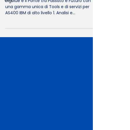
bigblue è Il Ponte tra Passato e Futuro con
una gamma unica di Tools e di servizi per
AS400 IBM di alto livello 1. Analisi e
Documentazione delle Soluzioni Gestionali
Miglioramento della Comprensione: Una
documentazione aggiornata fornisce una
visione chiara delle applicazioni esistenti.
Facilitazione della Manutenzione: La
manutenzione è semplificata grazie a una
documentazione chiara e dettagliata.
Riduzione dei Rischi: Un'approfondita
conoscenza del sistema minimizza i ris