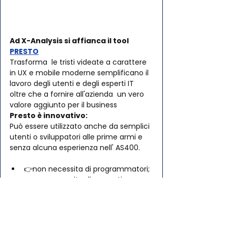
Ad X-Analysis si affianca il tool 
PRESTO
Trasforma  le tristi videate a carattere 
in UX e mobile moderne semplificano il  
lavoro degli utenti e degli esperti IT 
oltre che a fornire all'azienda  un vero 
valore aggiunto per il business
Presto è innovativo:
Può essere utilizzato anche da semplici 
utenti o sviluppatori alle prime armi e 
senza alcuna esperienza nell' AS400.
👉non necessita di programmatori;
👉non necessita di sorgenti;
👉non richiede server Windows o 
Linux aggiuntivi.