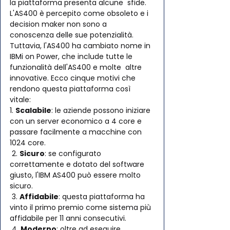
la piattaforma presenta alcune  sfide. 
L'AS400 è percepito come obsoleto e i 
decision maker non sono a  
conoscenza delle sue potenzialità. 
Tuttavia, l'AS400 ha cambiato nome in  
IBMi on Power, che include tutte le 
funzionalità dell'AS400 e molte  altre 
innovative. Ecco cinque motivi che 
rendono questa piattaforma così  
vitale:
1. 
Scalabile
: le aziende possono iniziare 
con un server economico a 4 core e 
passare facilmente a macchine con 
1024 core.
 2. 
Sicuro
: se configurato 
correttamente e dotato del software 
giusto, l'IBM AS400 può essere molto 
sicuro.
 3. 
Affidabile
: questa piattaforma ha 
vinto il primo premio come sistema più 
affidabile per 11 anni consecutivi.
 4. 
Moderno
: oltre ad eseguire 